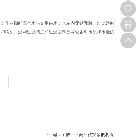
6
8
；作业期间应有水箱充足供水，水箱内无锈无脏。过滤器时
泵和喷头。滤网过滤精度和过滤面积应与设备对水质和水量的
？
下一篇：
了解一下高压往复泵的构造