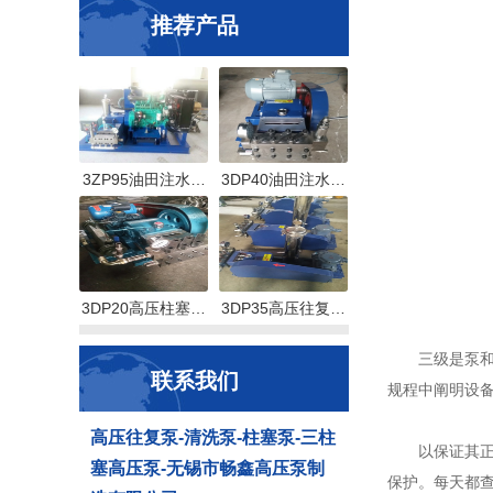
推荐产品
3ZP95油田注水…
3DP40油田注水…
3DP20高压柱塞…
3DP35高压往复…
三级是泵和设
联系我们
规程中阐明设
高压往复泵-清洗泵-柱塞泵-三柱
以保证其正常
塞高压泵-无锡市畅鑫高压泵制
保护。每天都