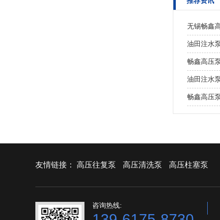
推荐资讯
无锡畅鑫
油田注水
畅鑫高压
油田注水
畅鑫高压
友情链接：
高压往复泵
高压清洗泵
高压柱塞泵
咨询热线:
139-6175-8730