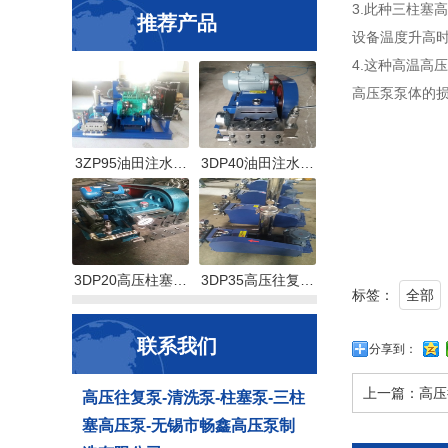
3.此种三柱
推荐产品
设备温度升高
4.这种高温
高压泵泵体的
3ZP95油田注水…
3DP40油田注水…
3DP20高压柱塞…
3DP35高压往复…
标签：
全部
联系我们
分享到：
上一篇：
高压
高压往复泵-清洗泵-柱塞泵-三柱
塞高压泵-无锡市畅鑫高压泵制