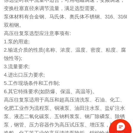
你选型时表中流量不适合，可用电磁调速，变频调速，
变换柱塞直径来调节流量，满足选型需要。
泵体材料有合金钢、马氏体、奥氏体不锈钢、316、316l
双相钢。
高压往复泵选型应注意事项有:
1.泵的用途;
2.输送介质的性质(名称、浓度、温度、密度、粘度、腐
蚀性等);
3.流量要求;
4.进出口压力要求;
5.工作现场条件和工作制;
6.其它特殊要求(如防爆、保温、高温等)。
高压往复泵适用于高压和超高压清洗泵、石油、化工、
化肥工业作为流程泵、铜液泵、油田注水泵、盐矿注水
泵、液态二氧化碳泵、五钠料浆泵、钢厂除磷泵、除锈
泵，钢管、压力容器作为高压试压泵、增压泵，建筑、