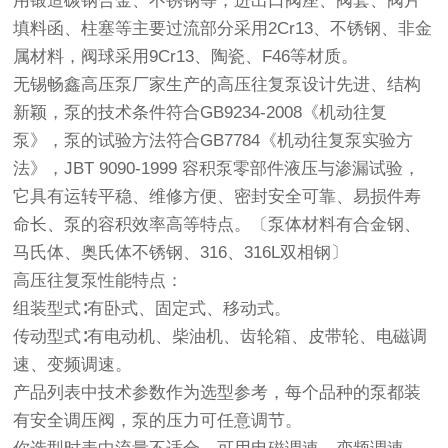
用锻造碳钢合金、不锈钢等，进出口阀座、阀套、阀片
填料函、柱塞等主要过流部分采用2Cr13、不锈钢、非金
属材料，阀球采用9Cr13、陶瓷、F46等材质。
无锡畅鑫高压泵厂家生产的
高压往复泵
设计先进、结构
新颖，泵的技术条件符合GB9234-2008《机动往复
泵》，泵的试验方法符合GB7784《机动往复泵实验方
法》，JBT 9090-1999 容积泵零部件液压与渗漏试验，
它具有运转平稳、维修方便、密封安全可靠、易损件寿
命长、泵的容积效率高等特点。〔泵体材料有合金钢、
马氏体、奥氏体不锈钢、316、316L双相钢〕
高压往复泵性能特点：
组装型式∶有卧式、固定式、移动式。
传动型式∶有电动机、柴油机、齿轮箱、皮带轮、电磁调
速、变频调速。
产品列表中技术参数作为选型参考，每个品种的泵都装
有安全调压阀，泵的压力可任意调节。